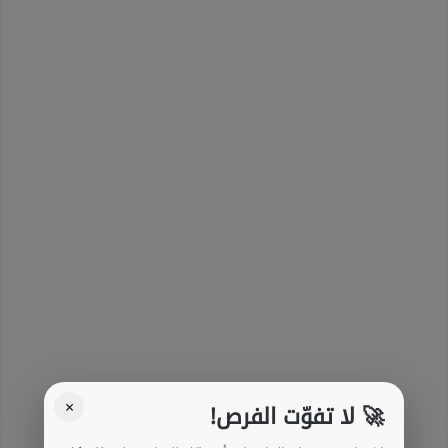
×
🚀 لا تفوّت الفرص!