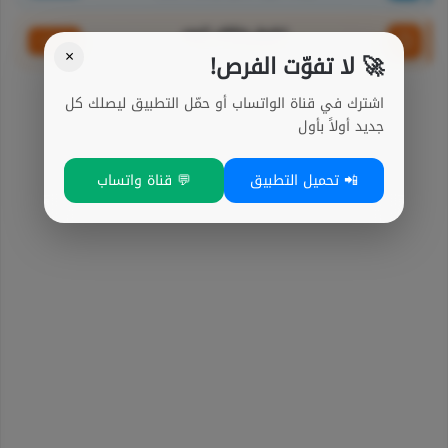
تطبيق وظائف اليوم
تحميل
حمّل التطبيق واستقبل تنبيهات الوظائف
×
🚀 لا تفوّت الفرص!
اشترك في قناة الواتساب أو حمّل التطبيق ليصلك كل
جديد أولاً بأول
📲 تحميل التطبيق
💬 قناة واتساب