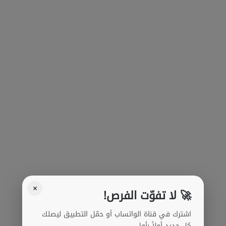
×
🚀 لا تفوّت الفرص!
اشترك في قناة الواتساب أو حمّل التطبيق ليصلك
كل جديد أولاً بأول